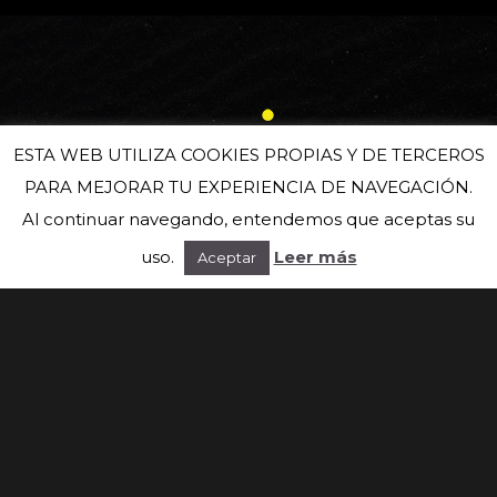
ESTA WEB UTILIZA COOKIES PROPIAS Y DE TERCEROS
PARA MEJORAR TU EXPERIENCIA DE NAVEGACIÓN.
Al continuar navegando, entendemos que aceptas su
uso.
Leer más
Aceptar
Suscríbete a nuestra newsletter