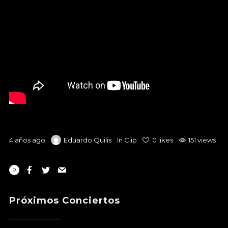
4 años ago
Eduardo Quilis
In
Clip
0
likes
151 views
0
Próximos Conciertos