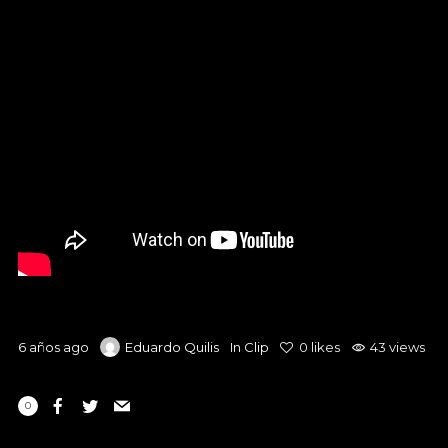
6 años ago
Eduardo Quilis
In
Clip
0
likes
43 views
0