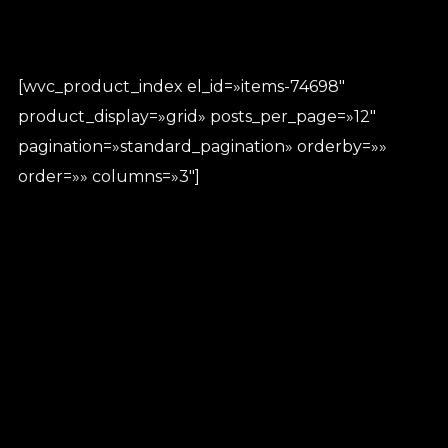
[wvc_product_index el_id=»items-74698″
product_display=»grid» posts_per_page=»12″
pagination=»standard_pagination» orderby=»»
order=»» columns=»3″]