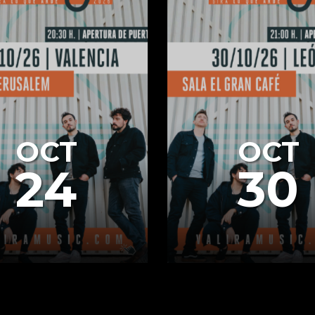
OCT
OCT
24
30