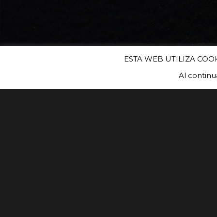
ESTA WEB UTILIZA COO
Al contin