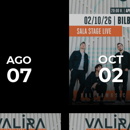
OCT
AGO
02
07