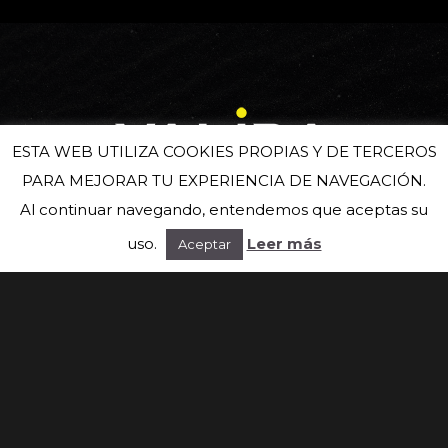
ESTA WEB UTILIZA COOKIES PROPIAS Y DE TERCEROS
PARA MEJORAR TU EXPERIENCIA DE NAVEGACIÓN.
Al continuar navegando, entendemos que aceptas su
Suscríbete a nuestra newsletter
uso.
Leer más
Aceptar