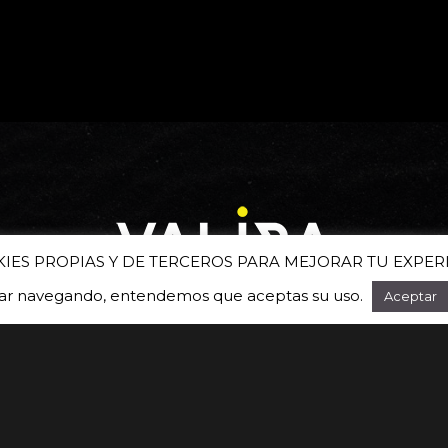
KIES PROPIAS Y DE TERCEROS PARA MEJORAR TU EXPER
uar navegando, entendemos que aceptas su uso.
Aceptar
Suscríbete a nuestra newsletter