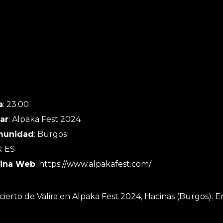
a
: 23:00
ar
: Alpaka Fest 2024
munidad
: Burgos
s
: ES
ina Web
:
https://www.alpakafest.com/
ierto de Valira en Alpaka Fest 2024, Hacinas (Burgos). E