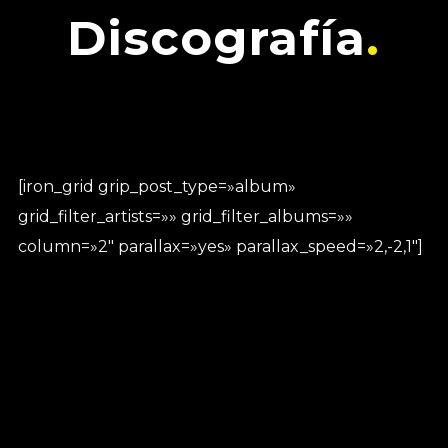
Discografía
[iron_grid grip_post_type=»album»
grid_filter_artists=»» grid_filter_albums=»»
column=»2″ parallax=»yes» parallax_speed=»2,-2,1″]